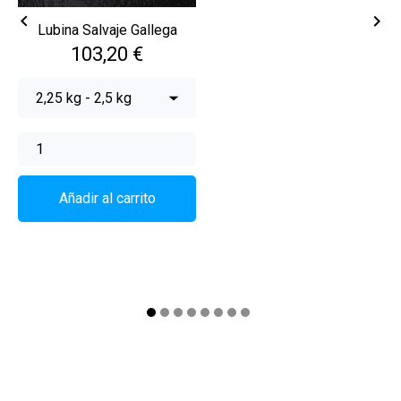


Lubina Salvaje Gallega
Precio
103,20 €
Añadir al carrito