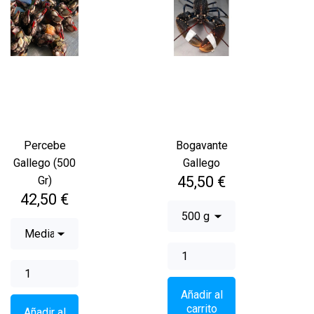
Percebe
Bogavante
Gallego (500
Gallego
Precio
45,50 €
Gr)
Precio
42,50 €
Añadir al
carrito
Añadir al