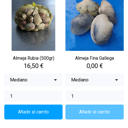
Almeja Rubia (500gr)
Almeja Fina Gallega
Precio
Precio
16,50 €
0,00 €
Añadir al carrito
Añadir al carrito