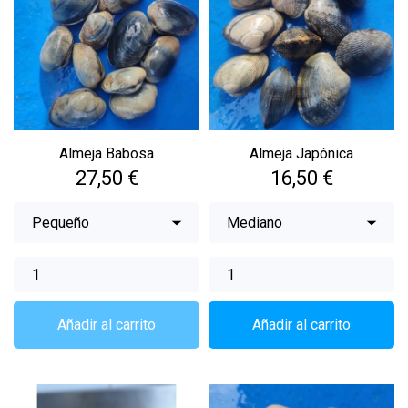
Almeja Babosa
Almeja Japónica
Precio
Precio
27,50 €
16,50 €
Añadir al carrito
Añadir al carrito