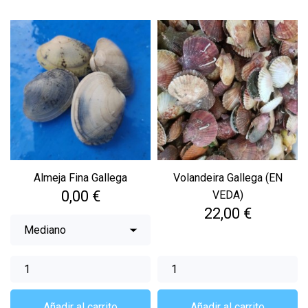
Almeja Fina Gallega
Volandeira Gallega (EN
Precio
0,00 €
VEDA)
Precio
22,00 €
Añadir al carrito
Añadir al carrito