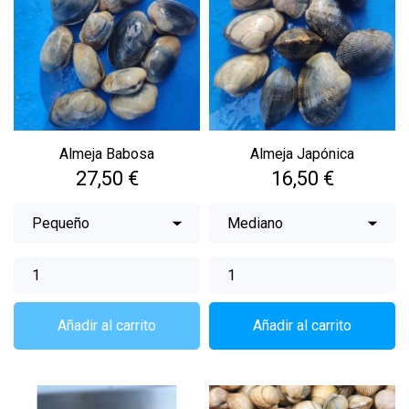
Almeja Babosa
Almeja Japónica
Precio
Precio
27,50 €
16,50 €
Añadir al carrito
Añadir al carrito