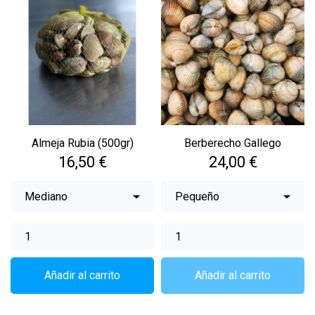
Almeja Rubia (500gr)
Berberecho Gallego
Precio
Precio
16,50 €
24,00 €
Añadir al carrito
Añadir al carrito