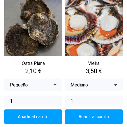
Ostra Plana
Vieira
Precio
Precio
2,10 €
3,50 €
Añadir al carrito
Añadir al carrito