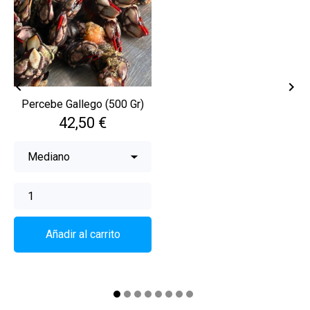


Percebe Gallego (500 Gr)
Precio
42,50 €
Añadir al carrito